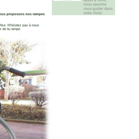
appel à nous,
nous saurons
vous guider dans
votre choix.
 vous proposons nos rampes
fixe. N'hésitez pas à nous
r de la rampe.