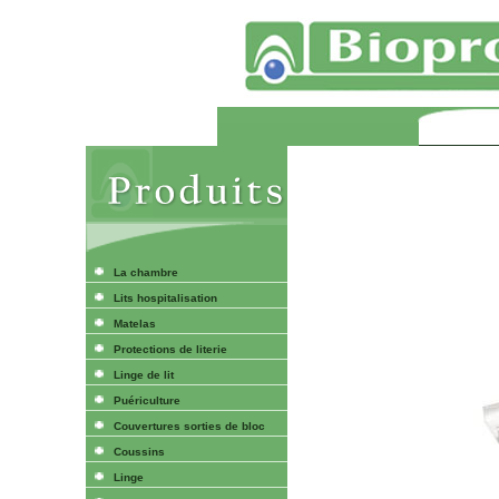
La chambre
Lits hospitalisation
Matelas
Protections de literie
Linge de lit
Puériculture
Couvertures sorties de bloc
Coussins
Linge