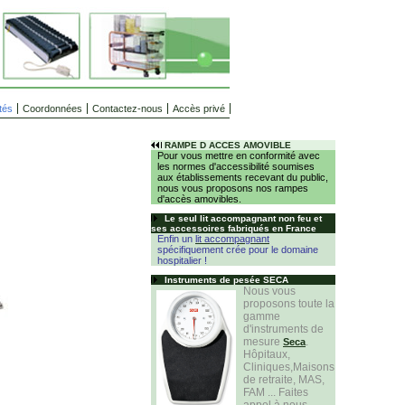
tés
Coordonnées
Contactez-nous
Accès privé
RAMPE D ACCES AMOVIBLE
Pour vous mettre en conformité avec
les normes d'accessibilité soumises
aux établissements recevant du public,
nous vous proposons nos rampes
d'accès amovibles.
Le seul lit accompagnant non feu et
ses accessoires fabriqués en France
Enfin un
l
it
accompagnant
spécifiquement crée pour le domaine
hospitalier !
Instruments de pesée SECA
Nous vous
proposons toute la
gamme
d'instruments de
mesure
.
Seca
Hôpitaux,
Cliniques,Maisons
de retraite, MAS,
FAM ... Faites